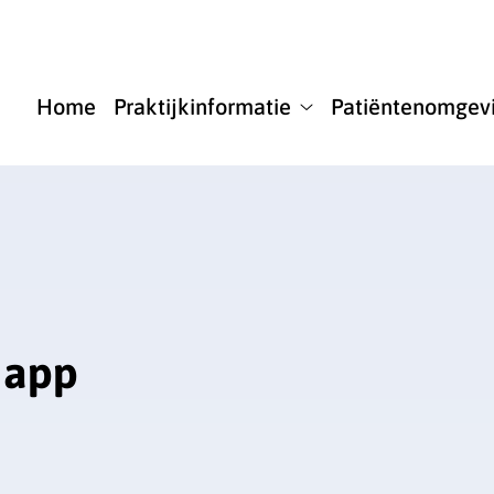
u
Home
Praktijkinformatie
Patiëntenomgev
Praktijkinformatie
submenu
 app