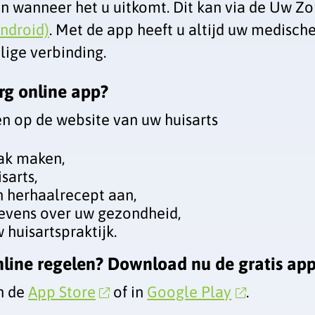
n wanneer het u uitkomt. Dit kan via de
Uw Zor
ndroid)
. Met de app heeft u altijd uw medisc
ilige verbinding.
rg online app?
n op de website van uw huisarts
aak maken,
sarts,
n herhaalrecept aan,
gevens over uw gezondheid,
 huisartspraktijk.
online regelen? Download nu de gratis app
n de
App Store
of in
Google Play
.