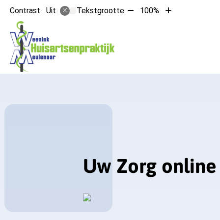
Tekst
Tekst
Contrast
Tekstgrootte
100%
Uit
verkleinen
vergroten
met
met
Hoofdmen
10%
10%
Uw Zorg online