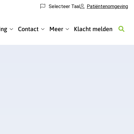
Selecteer Taal
Patiëntenomgeving
ing
Contact
Meer
Klacht melden
Patiëntenomgeving
Contact
Meer
submenu
submenu
submenu